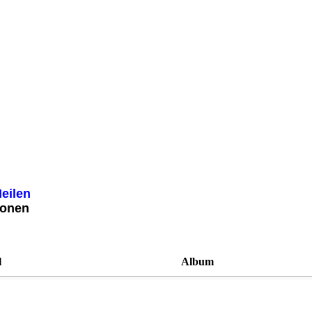
eilen
ionen
l
Album