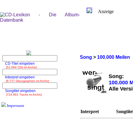
Anzeige
Song
>
100.000 Meilen
CD-Titel eingeben
(51.694 CDs im Archiv)
Song:
Interpret eingeben
(6.717 Discographien im Archiv)
100.000 M
Alle Vers
Songtitel eingeben
(724.891 Tracks im Archiv)
Impressum
Interpret
Songtite