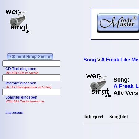
Song
>
A Freak Like M
CD-Titel eingeben
(51.694 CDs im Archiv)
Song:
Interpret eingeben
A Freak 
(6.717 Discographien im Archiv)
Alle Vers
Songtitel eingeben
(724.891 Tracks im Archiv)
Impressum
Interpret
Songtitel