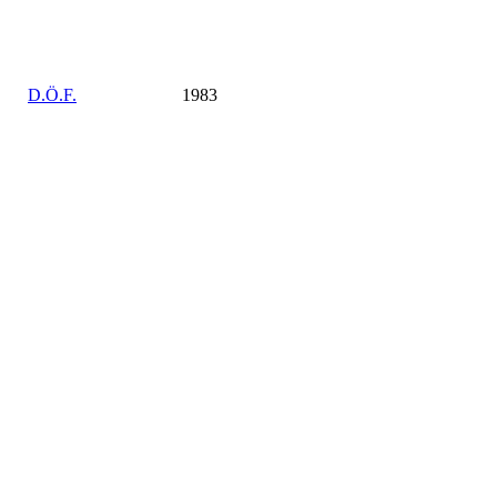
D.Ö.F.
1983