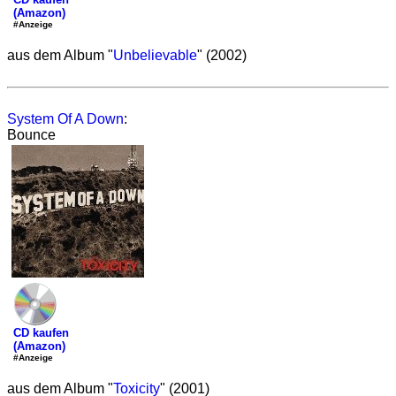
(Amazon)
#Anzeige
aus dem Album "
Unbelievable
" (2002)
System Of A Down
:
Bounce
CD kaufen
(Amazon)
#Anzeige
aus dem Album "
Toxicity
" (2001)