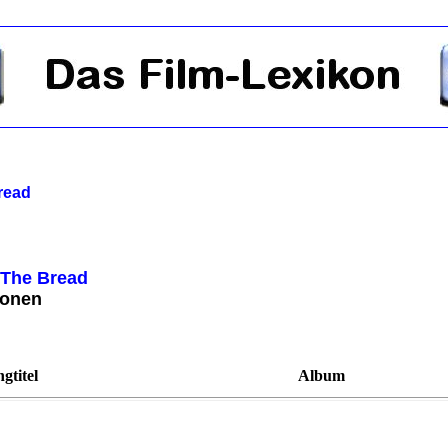
read
 The Bread
ionen
gtitel
Album