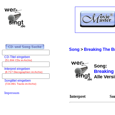
Song
>
Breaking The B
CD-Titel eingeben
(51.694 CDs im Archiv)
Song:
Interpret eingeben
Breaking
(6.717 Discographien im Archiv)
Alle Vers
Songtitel eingeben
(724.891 Tracks im Archiv)
Impressum
Interpret
Son