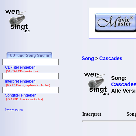
Song
>
Cascades
CD-Titel eingeben
(51.694 CDs im Archiv)
Song:
Interpret eingeben
Cascade
(6.717 Discographien im Archiv)
Alle Vers
Songtitel eingeben
(724.891 Tracks im Archiv)
Impressum
Interpret
Song