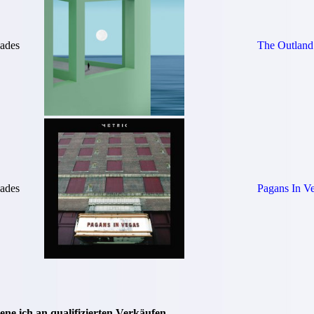
ades
The Outland
ades
Pagans In V
ne ich an qualifizierten Verkäufen.