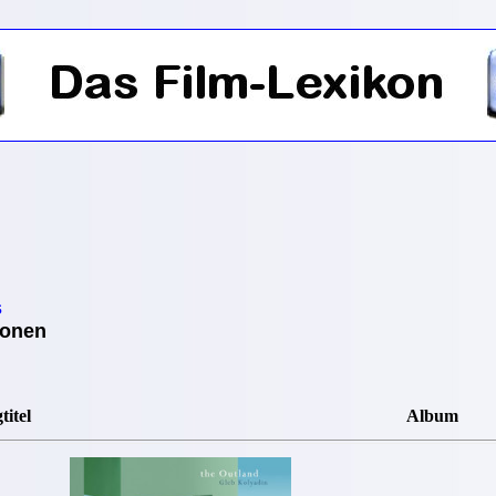
s
ionen
titel
Album