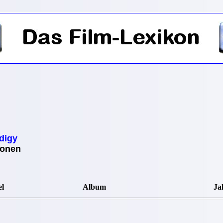
digy
ionen
el
Album
Ja