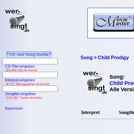
Song
>
Child Prodigy
CD-Titel eingeben
(51.694 CDs im Archiv)
Song:
Interpret eingeben
Child Pro
(6.717 Discographien im Archiv)
Alle Vers
Songtitel eingeben
(724.891 Tracks im Archiv)
Impressum
Interpret
Songtit