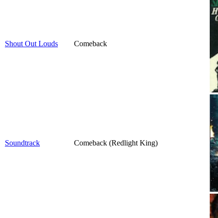
Shout Out Louds
Comeback
Soundtrack
Comeback (Redlight King)