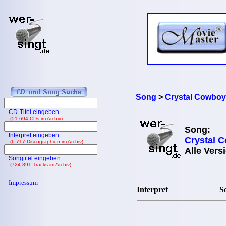
Song
>
Crystal Cowboy
CD-Titel eingeben
(51.694 CDs im Archiv)
Song:
Interpret eingeben
Crystal 
(6.717 Discographien im Archiv)
Alle Vers
Songtitel eingeben
(724.891 Tracks im Archiv)
Impressum
Interpret
So