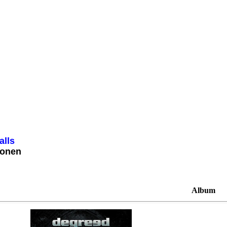
alls
ionen
Album