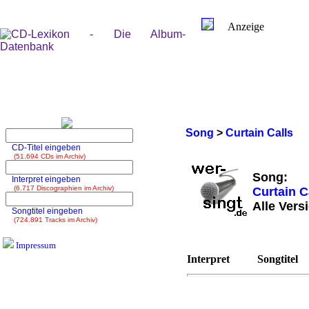
Anzeige
Song
>
Curtain Calls
CD-Titel eingeben
(51.694 CDs im Archiv)
Song:
Interpret eingeben
(6.717 Discographien im Archiv)
Curtain C
Alle Vers
Songtitel eingeben
(724.891 Tracks im Archiv)
Impressum
Interpret
Songtitel