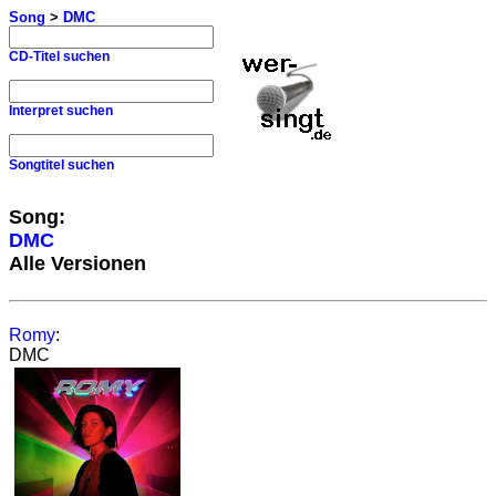
Song
>
DMC
CD-Titel suchen
Interpret suchen
Songtitel suchen
Song:
DMC
Alle Versionen
Romy
:
DMC