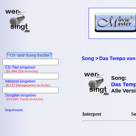
Song
>
Das Tempo von
CD-Titel eingeben
(51.694 CDs im Archiv)
Song:
Interpret eingeben
Das Temp
(6.717 Discographien im Archiv)
Alle Vers
Songtitel eingeben
(724.891 Tracks im Archiv)
Impressum
Interpret
So