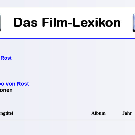
 Rost
o von Rost
ionen
ngtitel
Album
Jahr