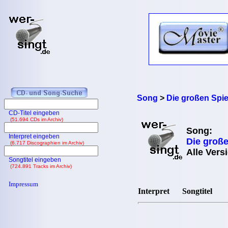
Song
>
Die großen Spie
CD-Titel eingeben
(51.694 CDs im Archiv)
Song:
Interpret eingeben
Die große
(6.717 Discographien im Archiv)
Alle Vers
Songtitel eingeben
(724.891 Tracks im Archiv)
Impressum
Interpret
Songtitel