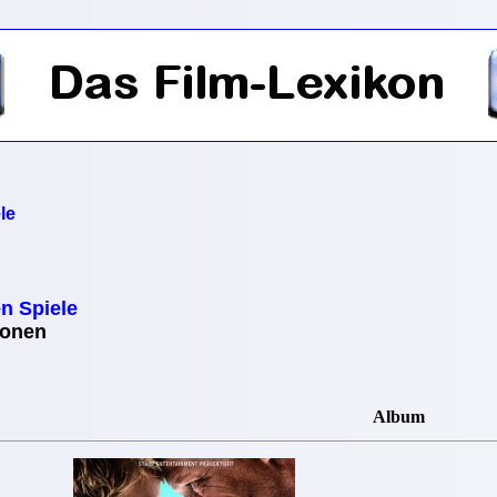
le
n Spiele
ionen
Album