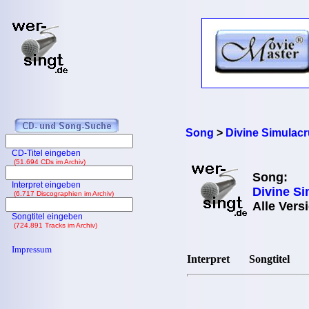
Song
>
Divine Simulac
CD-Titel eingeben
(51.694 CDs im Archiv)
Song:
Interpret eingeben
Divine S
(6.717 Discographien im Archiv)
Alle Vers
Songtitel eingeben
(724.891 Tracks im Archiv)
Impressum
Interpret
Songtitel