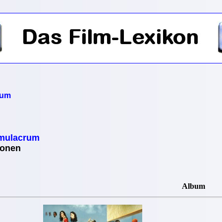
rum
imulacrum
ionen
Album