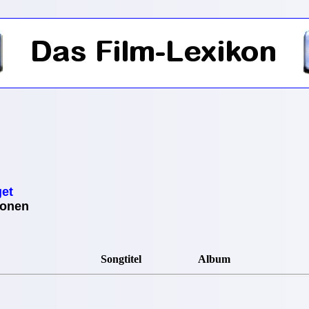
get
ionen
Songtitel
Album