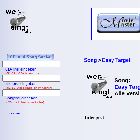
Song
>
Easy Target
CD-Titel eingeben
(51.694 CDs im Archiv)
Song:
Interpret eingeben
Easy Tar
(6.717 Discographien im Archiv)
Alle Vers
Songtitel eingeben
(724.891 Tracks im Archiv)
Impressum
Interpret