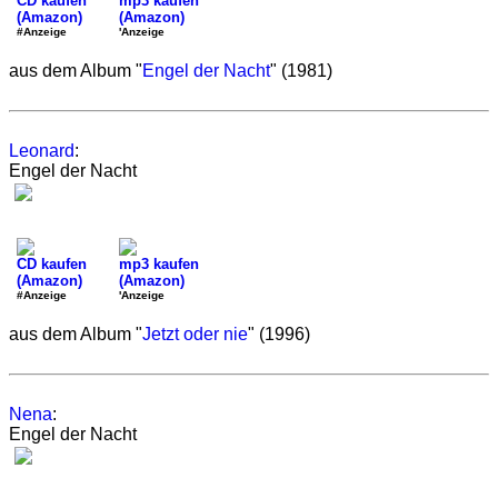
CD kaufen
mp3 kaufen
(Amazon)
(Amazon)
#Anzeige
'Anzeige
aus dem Album "
Engel der Nacht
" (1981)
Leonard
:
Engel der Nacht
CD kaufen
mp3 kaufen
(Amazon)
(Amazon)
#Anzeige
'Anzeige
aus dem Album "
Jetzt oder nie
" (1996)
Nena
:
Engel der Nacht