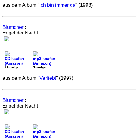
aus dem Album "
Ich bin immer da
" (1993)
Blümchen
:
Engel der Nacht
CD kaufen
mp3 kaufen
(Amazon)
(Amazon)
#Anzeige
'Anzeige
aus dem Album "
Verliebt
" (1997)
Blümchen
:
Engel der Nacht
CD kaufen
mp3 kaufen
(Amazon)
(Amazon)