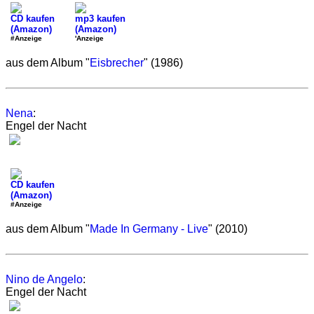
CD kaufen
mp3 kaufen
(Amazon)
(Amazon)
#Anzeige
'Anzeige
aus dem Album "
Eisbrecher
" (1986)
Nena
:
Engel der Nacht
CD kaufen
(Amazon)
#Anzeige
aus dem Album "
Made In Germany - Live
" (2010)
Nino de Angelo
:
Engel der Nacht