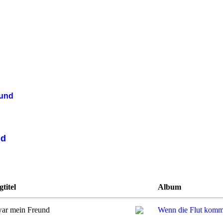
eund
nd
titel
Album
war mein Freund
Wenn die Flut komm