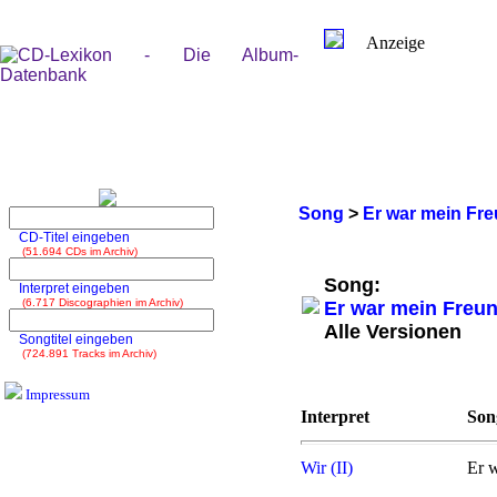
Anzeige
Song
>
Er war mein Fr
CD-Titel eingeben
(51.694 CDs im Archiv)
Song:
Interpret eingeben
(6.717 Discographien im Archiv)
Er war mein Freu
Alle Versionen
Songtitel eingeben
(724.891 Tracks im Archiv)
Impressum
Interpret
Song
Wir (II)
Er 