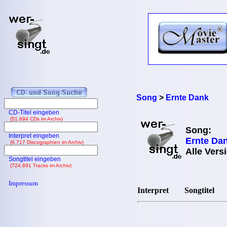
Song
>
Ernte Dank
CD-Titel eingeben
(51.694 CDs im Archiv)
Song:
Interpret eingeben
Ernte Da
(6.717 Discographien im Archiv)
Alle Vers
Songtitel eingeben
(724.891 Tracks im Archiv)
Impressum
Interpret
Songtitel