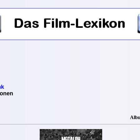
nk
ionen
Alb