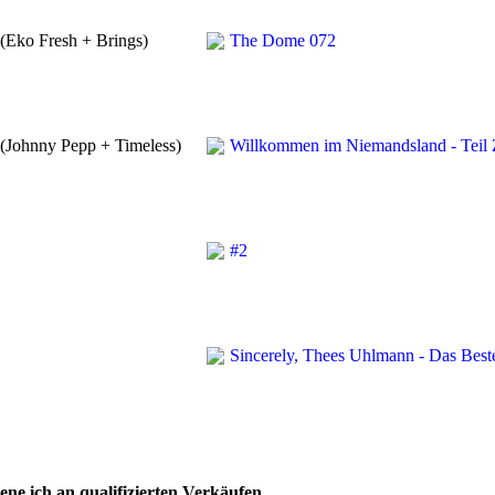
 (Eko Fresh + Brings)
The Dome 072
 (Johnny Pepp + Timeless)
Willkommen im Niemandsland - Teil
#2
Sincerely, Thees Uhlmann - Das Best
ne ich an qualifizierten Verkäufen.