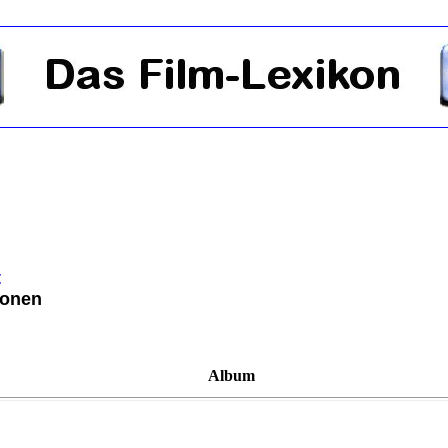
t
ionen
Album