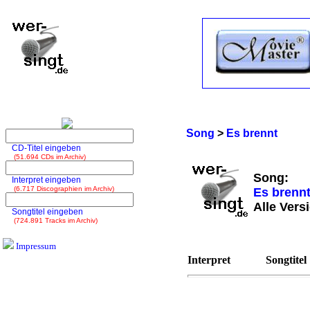
Song
>
Es brennt
CD-Titel eingeben
(51.694 CDs im Archiv)
Song:
Interpret eingeben
(6.717 Discographien im Archiv)
Es brenn
Alle Vers
Songtitel eingeben
(724.891 Tracks im Archiv)
Impressum
Interpret
Songtitel