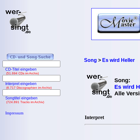
Song
>
Es wird Heller
CD-Titel eingeben
(51.694 CDs im Archiv)
Song:
Interpret eingeben
Es wird H
(6.717 Discographien im Archiv)
Alle Vers
Songtitel eingeben
(724.891 Tracks im Archiv)
Impressum
Interpret