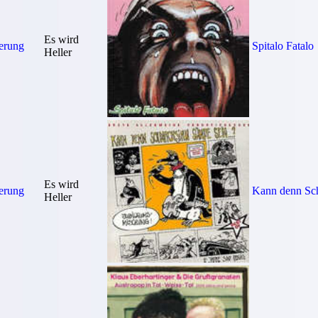
Es wird
erung
Spitalo Fatalo
Heller
Es wird
erung
Kann denn Sc
Heller