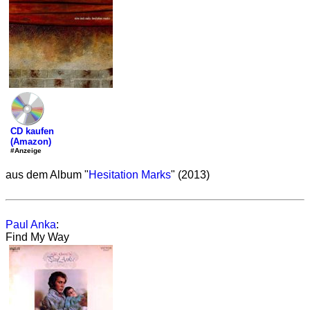
CD kaufen
(Amazon)
#Anzeige
aus dem Album "
Hesitation Marks
" (2013)
Paul Anka
:
Find My Way