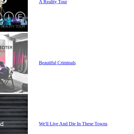
A Reality Tour
Beautiful Criminals
We'll Live And Die In These Towns