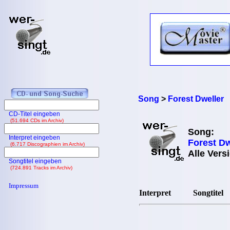
Song
>
Forest Dweller
CD-Titel eingeben
(51.694 CDs im Archiv)
Song:
Interpret eingeben
Forest Dw
(6.717 Discographien im Archiv)
Alle Vers
Songtitel eingeben
(724.891 Tracks im Archiv)
Impressum
Interpret
Songtitel