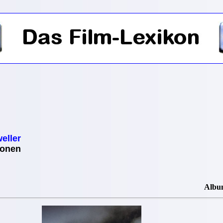
eller
ionen
Albu