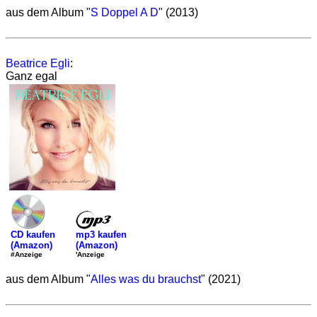
aus dem Album "
S Doppel A D
" (2013)
Beatrice Egli
:
Ganz egal
mp3 kaufen
CD kaufen
(Amazon)
(Amazon)
'Anzeige
#Anzeige
aus dem Album "
Alles was du brauchst
" (2021)