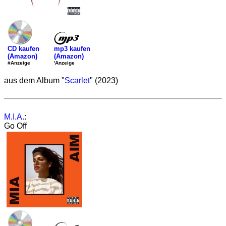
mp3 kaufen
CD kaufen
(Amazon)
(Amazon)
'Anzeige
#Anzeige
aus dem Album "
Scarlet
" (2023)
M.I.A.
:
Go Off