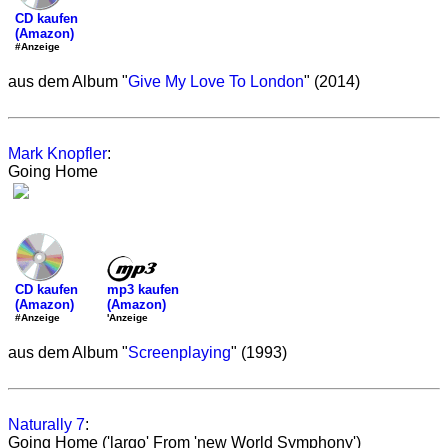
CD kaufen
(Amazon)
#Anzeige
aus dem Album "
Give My Love To London
" (2014)
Mark Knopfler
:
Going Home
mp3 kaufen
CD kaufen
(Amazon)
(Amazon)
'Anzeige
#Anzeige
aus dem Album "
Screenplaying
" (1993)
Naturally 7
:
Going Home ('largo' From 'new World Symphony')