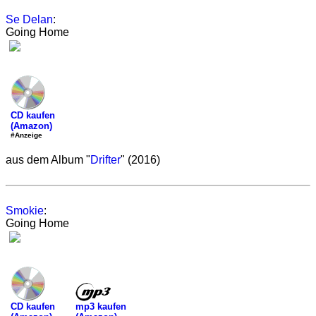
Se Delan
:
Going Home
CD kaufen
(Amazon)
#Anzeige
aus dem Album "
Drifter
" (2016)
Smokie
:
Going Home
mp3 kaufen
CD kaufen