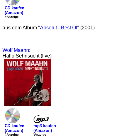
CD kaufen
(Amazon)
#Anzeige
aus dem Album "
Absolut - Best Of
" (2001)
Wolf Maahn
:
Hallo Sehnsucht (live)
mp3 kaufen
CD kaufen
(Amazon)
(Amazon)
'Anzeige
#Anzeige