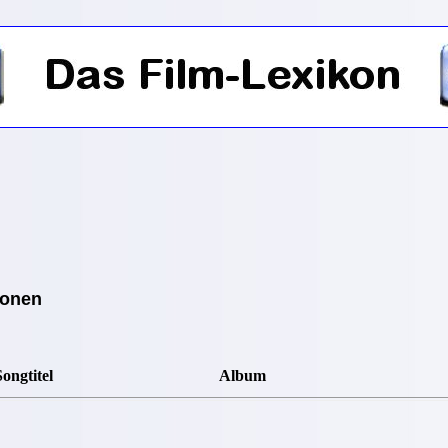
ionen
Songtitel
Album