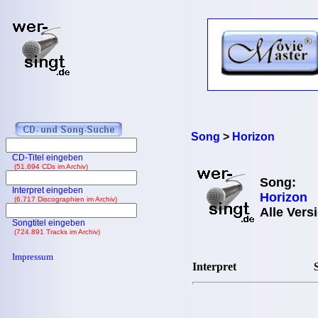
Song
>
Horizon
CD-Titel eingeben
(51.694 CDs im Archiv)
Song:
Interpret eingeben
Horizon
(6.717 Discographien im Archiv)
Alle Vers
Songtitel eingeben
(724.891 Tracks im Archiv)
Impressum
Interpret