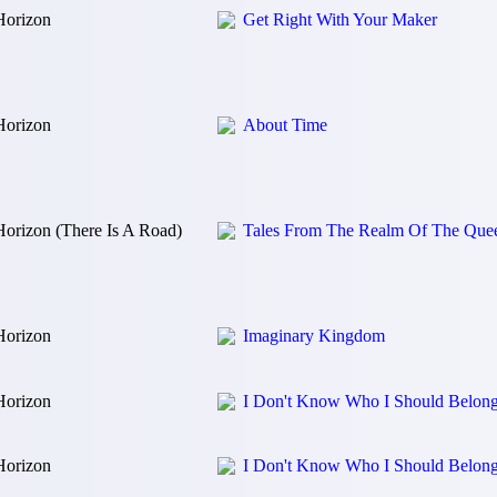
Horizon
Get Right With Your Maker
Horizon
About Time
Horizon (There Is A Road)
Tales From The Realm Of The Quee
Horizon
Imaginary Kingdom
Horizon
I Don't Know Who I Should Belon
Horizon
I Don't Know Who I Should Belon