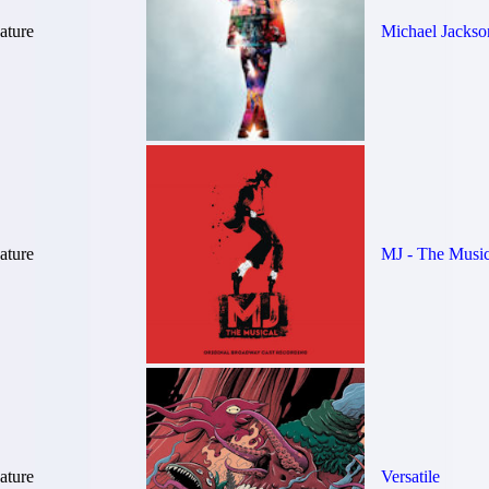
ture
Michael Jackson
ture
MJ - The Music
ture
Versatile