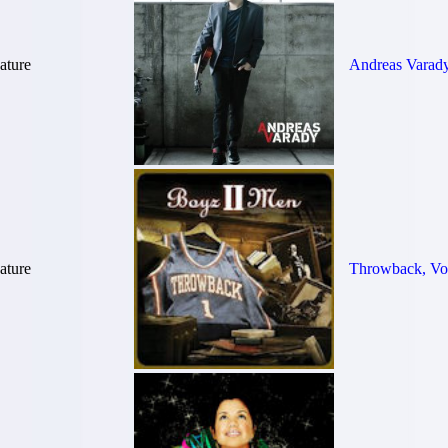
ture
Andreas Varad
ture
Throwback, Vol