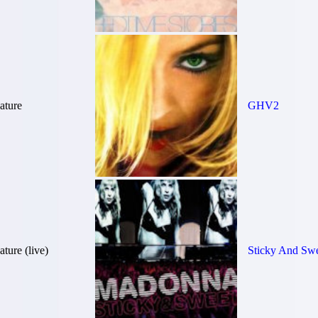
ture
GHV2
ure (live)
Sticky And Sw