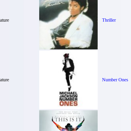
ture
Thriller
ture
Number Ones