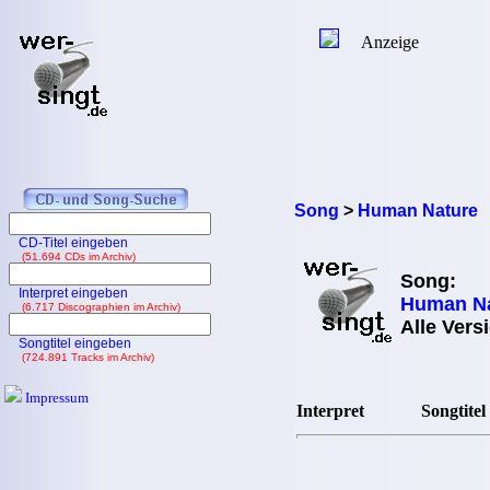
Anzeige
Song
>
Human Nature
CD-Titel eingeben
(51.694 CDs im Archiv)
Song:
Interpret eingeben
Human Na
(6.717 Discographien im Archiv)
Alle Vers
Songtitel eingeben
(724.891 Tracks im Archiv)
Impressum
Interpret
Songtitel