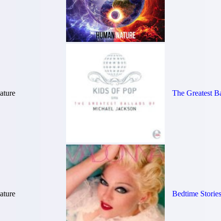
ture
The Greatest B
ture
Bedtime Storie