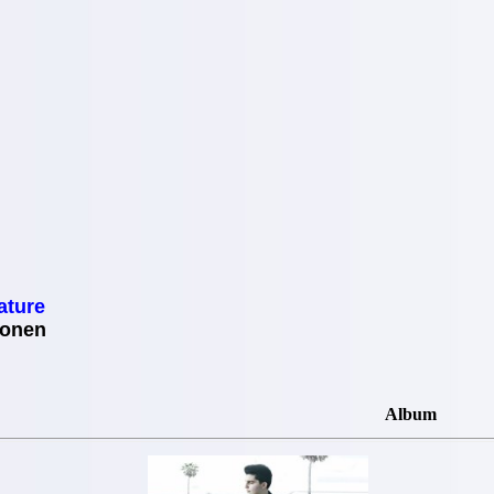
ture
ionen
Album