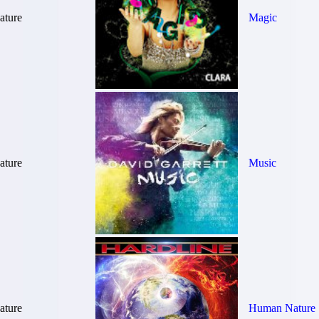
ture
Magic
ture
Music
ture
Human Nature