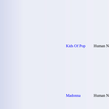
Kids Of Pop
Human Na
Madonna
Human Na