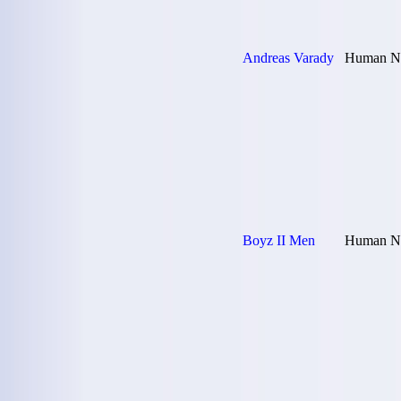
Andreas Varady
Human Na
Boyz II Men
Human Na