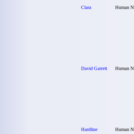
Clara
Human Na
David Garrett
Human Na
Hardline
Human Na