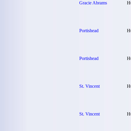
Gracie Abrams
H
Portishead
H
Portishead
H
St. Vincent
Hu
St. Vincent
Hu