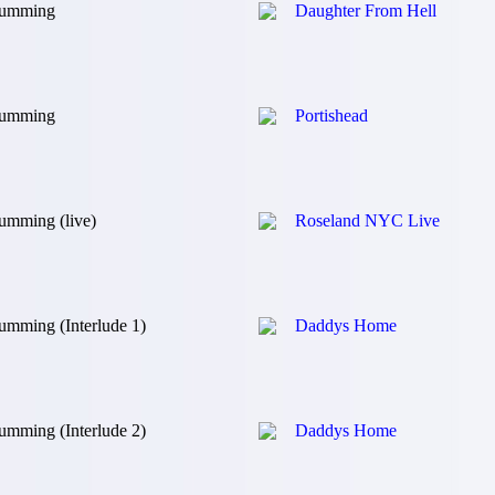
umming
Daughter From Hell
umming
Portishead
umming (live)
Roseland NYC Live
mming (Interlude 1)
Daddys Home
mming (Interlude 2)
Daddys Home