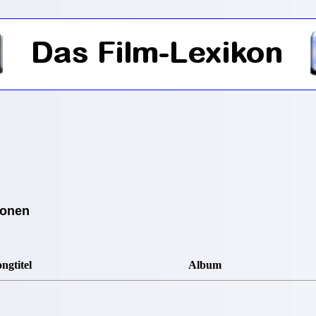
g
ionen
ngtitel
Album