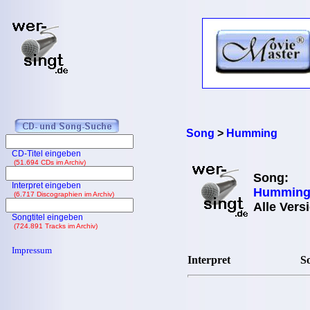
Song
>
Humming
CD-Titel eingeben
(51.694 CDs im Archiv)
Song:
Interpret eingeben
Hummin
(6.717 Discographien im Archiv)
Alle Vers
Songtitel eingeben
(724.891 Tracks im Archiv)
Impressum
Interpret
So