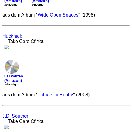
(Amazon)
(Amazon)
'Anzeige
#Anzeige
aus dem Album "
Wide Open Spaces
" (1998)
Hucknall
:
I'll Take Care Of You
CD kaufen
(Amazon)
#Anzeige
aus dem Album "
Tribute To Bobby
" (2008)
J.D. Souther
:
I'll Take Care Of You