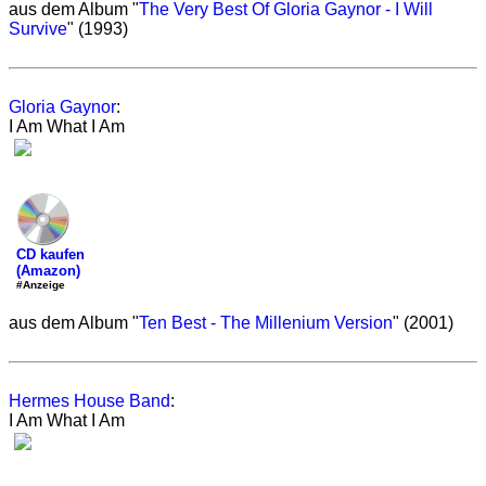
aus dem Album "
The Very Best Of Gloria Gaynor - I Will
Survive
" (1993)
Gloria Gaynor
:
I Am What I Am
CD kaufen
(Amazon)
#Anzeige
aus dem Album "
Ten Best - The Millenium Version
" (2001)
Hermes House Band
:
I Am What I Am