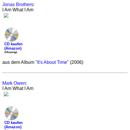
Jonas Brothers
:
I Am What I Am
CD kaufen
(Amazon)
#Anzeige
aus dem Album "
It's About Time
" (2006)
Mark Owen
:
I Am What I Am
CD kaufen
(Amazon)