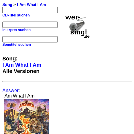
Song
>
I Am What I Am
CD-Titel suchen
Interpret suchen
Songtitel suchen
Song:
I Am What I Am
Alle Versionen
Answer
:
I Am What I Am