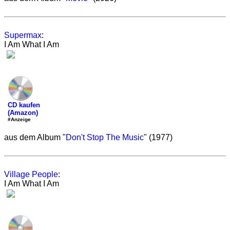
Supermax
:
I Am What I Am
CD kaufen
(Amazon)
#Anzeige
aus dem Album "
Don't Stop The Music
" (1977)
Village People
:
I Am What I Am