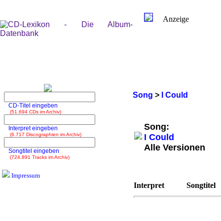
Anzeige
Song
>
I Could
CD-Titel eingeben
(51.694 CDs im Archiv)
Song:
Interpret eingeben
(6.717 Discographien im Archiv)
I Could
Alle Versionen
Songtitel eingeben
(724.891 Tracks im Archiv)
Impressum
Interpret
Songtitel