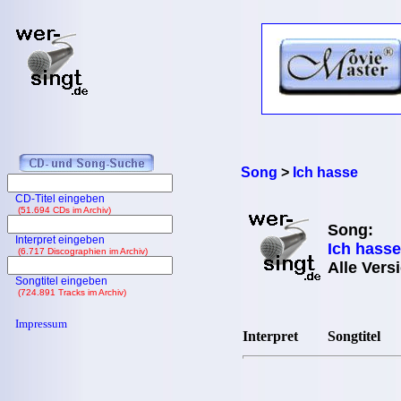
Song
>
Ich hasse
CD-Titel eingeben
(51.694 CDs im Archiv)
Song:
Interpret eingeben
Ich hasse
(6.717 Discographien im Archiv)
Alle Vers
Songtitel eingeben
(724.891 Tracks im Archiv)
Impressum
Interpret
Songtitel