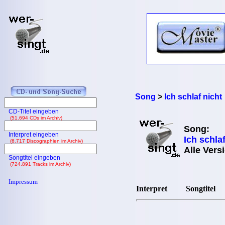
Song
>
Ich schlaf nicht
CD-Titel eingeben
(51.694 CDs im Archiv)
Song:
Interpret eingeben
Ich schlaf
(6.717 Discographien im Archiv)
Alle Vers
Songtitel eingeben
(724.891 Tracks im Archiv)
Impressum
Interpret
Songtitel