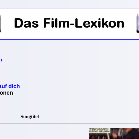
h
auf dich
ionen
Songtitel