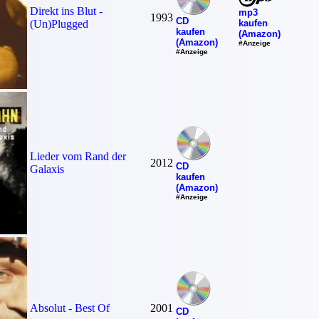
Direkt ins Blut -
mp3
1993
CD
kaufen
(Un)Plugged
kaufen
(Amazon)
(Amazon)
#Anzeige
#Anzeige
Lieder vom Rand der
2012
CD
Galaxis
kaufen
(Amazon)
#Anzeige
Absolut - Best Of
2001
CD