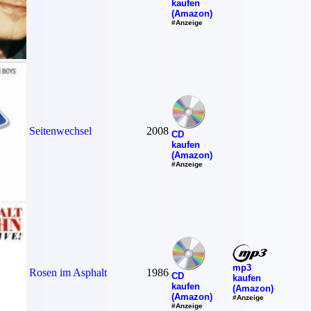
kaufen
(Amazon)
#Anzeige
Seitenwechsel
2008
CD
kaufen
(Amazon)
#Anzeige
mp3
Rosen im Asphalt
1986
CD
kaufen
kaufen
(Amazon)
(Amazon)
#Anzeige
#Anzeige