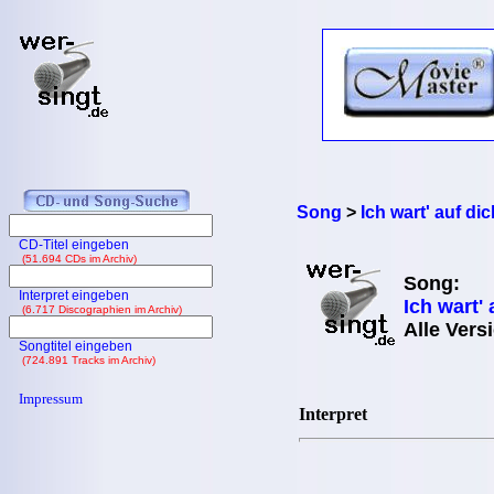
Song
>
Ich wart' auf dic
CD-Titel eingeben
(51.694 CDs im Archiv)
Song:
Interpret eingeben
Ich wart' 
(6.717 Discographien im Archiv)
Alle Vers
Songtitel eingeben
(724.891 Tracks im Archiv)
Impressum
Interpret