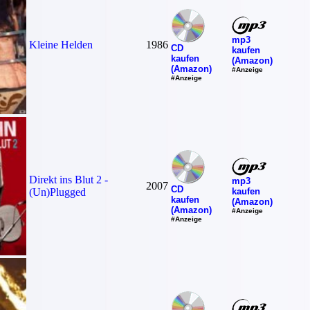
mp3
Kleine Helden
1986
CD
kaufen
kaufen
(Amazon)
(Amazon)
#Anzeige
#Anzeige
Direkt ins Blut 2 -
mp3
2007
CD
kaufen
(Un)Plugged
kaufen
(Amazon)
(Amazon)
#Anzeige
#Anzeige