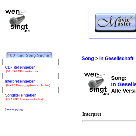
Song
>
In Gesellschaft
CD-Titel eingeben
(51.694 CDs im Archiv)
Song:
Interpret eingeben
In Gesell
(6.717 Discographien im Archiv)
Alle Vers
Songtitel eingeben
(724.891 Tracks im Archiv)
Impressum
Interpret