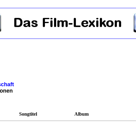
schaft
ionen
Songtitel
Album