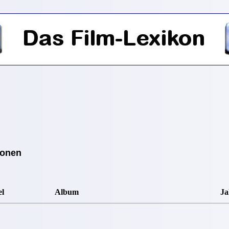
ionen
el
Album
Ja