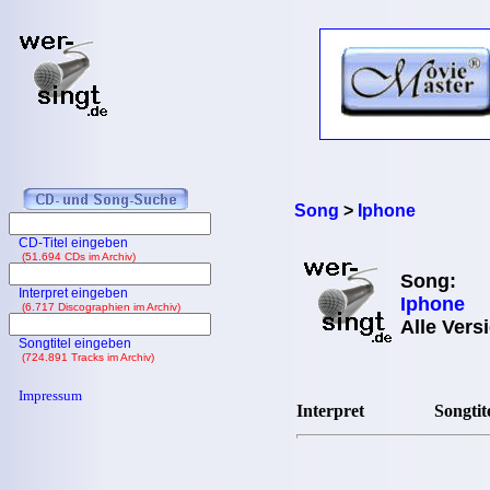
Song
>
Iphone
CD-Titel eingeben
(51.694 CDs im Archiv)
Song:
Interpret eingeben
Iphone
(6.717 Discographien im Archiv)
Alle Vers
Songtitel eingeben
(724.891 Tracks im Archiv)
Impressum
Interpret
Songtit