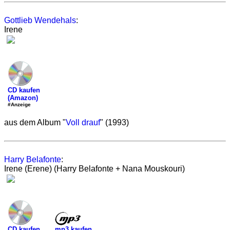
Gottlieb Wendehals
:
Irene
CD kaufen
(Amazon)
#Anzeige
aus dem Album "
Voll drauf
" (1993)
Harry Belafonte
:
Irene (Erene) (Harry Belafonte + Nana Mouskouri)
mp3 kaufen
CD kaufen