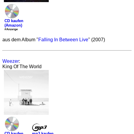
CD kaufen
(Amazon)
#Anzeige
aus dem Album "
Falling In Between Live
" (2007)
Weezer
:
King Of The World
mp3 kaufen
CD kaufen