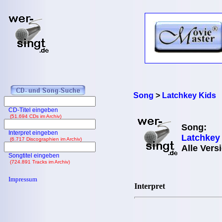
Song
>
Latchkey Kids
CD-Titel eingeben
(51.694 CDs im Archiv)
Song:
Interpret eingeben
Latchkey
(6.717 Discographien im Archiv)
Alle Vers
Songtitel eingeben
(724.891 Tracks im Archiv)
Impressum
Interpret