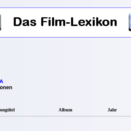
 A
ionen
ongtitel
Album
Jahr