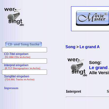
Song
>
Le grand A
CD-Titel eingeben
(51.694 CDs im Archiv)
Song:
Interpret eingeben
Le grand
(6.717 Discographien im Archiv)
Alle Vers
Songtitel eingeben
(724.891 Tracks im Archiv)
Impressum
Interpret
S