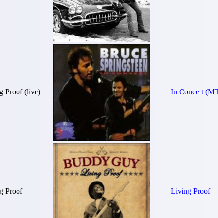
g Proof (live)
In Concert (M
g Proof
Living Proof