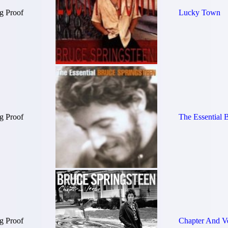
g Proof
Lucky Town
g Proof
The Essential 
g Proof
Chapter And V