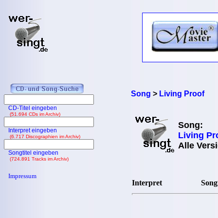
Song
>
Living Proof
CD-Titel eingeben
(51.694 CDs im Archiv)
Song:
Interpret eingeben
Living Pr
(6.717 Discographien im Archiv)
Alle Vers
Songtitel eingeben
(724.891 Tracks im Archiv)
Impressum
Interpret
Songt