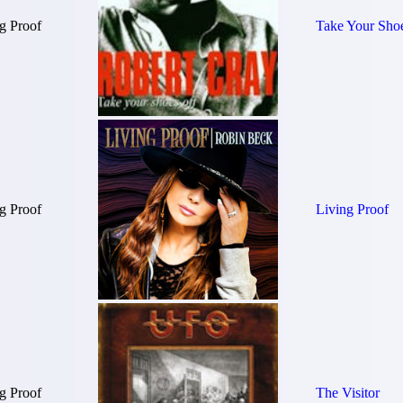
g Proof
Take Your Sho
g Proof
Living Proof
g Proof
The Visitor