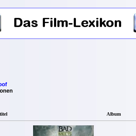
oof
ionen
itel
Album