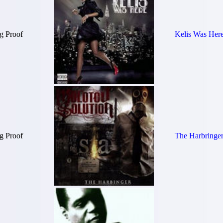
g Proof
Kelis Was Her
g Proof
The Harbringe