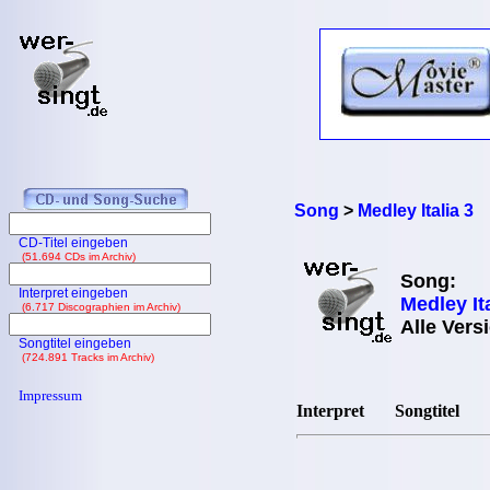
Song
>
Medley Italia 3
CD-Titel eingeben
(51.694 CDs im Archiv)
Song:
Interpret eingeben
Medley Ita
(6.717 Discographien im Archiv)
Alle Vers
Songtitel eingeben
(724.891 Tracks im Archiv)
Impressum
Interpret
Songtitel