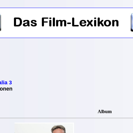
lia 3
ionen
Album