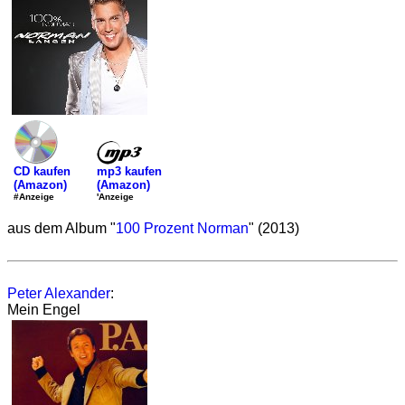
mp3 kaufen
CD kaufen
(Amazon)
(Amazon)
'Anzeige
#Anzeige
aus dem Album "
100 Prozent Norman
" (2013)
Peter Alexander
:
Mein Engel