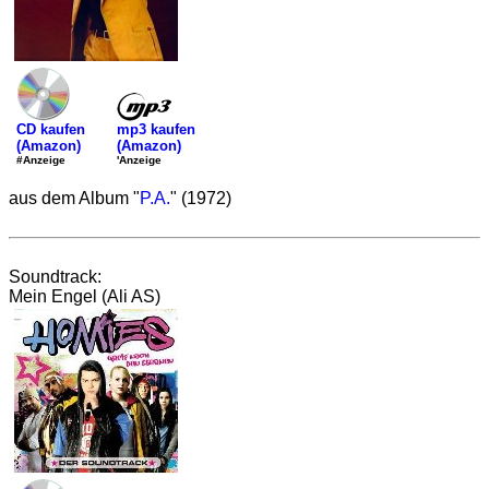
mp3 kaufen
CD kaufen
(Amazon)
(Amazon)
'Anzeige
#Anzeige
aus dem Album "
P.A.
" (1972)
Soundtrack:
Mein Engel (Ali AS)