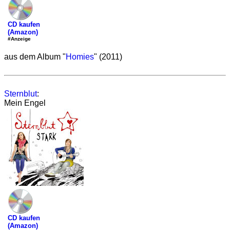
CD kaufen
(Amazon)
#Anzeige
aus dem Album "
Homies
" (2011)
Sternblut
:
Mein Engel
CD kaufen
(Amazon)