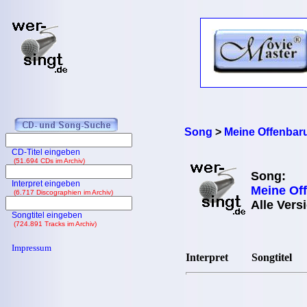
Song
>
Meine Offenbar
CD-Titel eingeben
(51.694 CDs im Archiv)
Song:
Interpret eingeben
Meine Of
(6.717 Discographien im Archiv)
Alle Vers
Songtitel eingeben
(724.891 Tracks im Archiv)
Impressum
Interpret
Songtitel