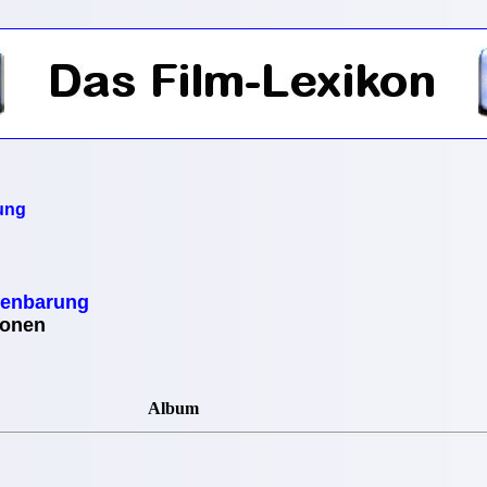
ung
fenbarung
ionen
Album