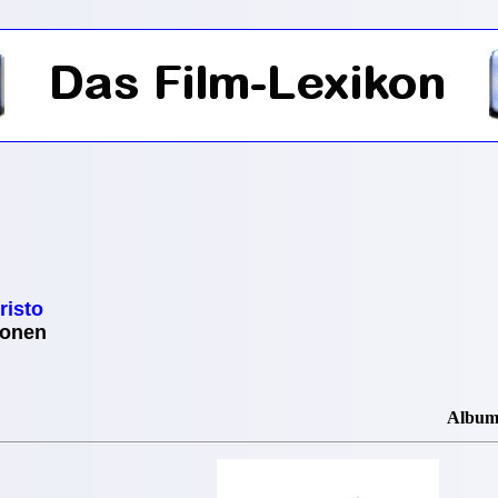
risto
ionen
Albu