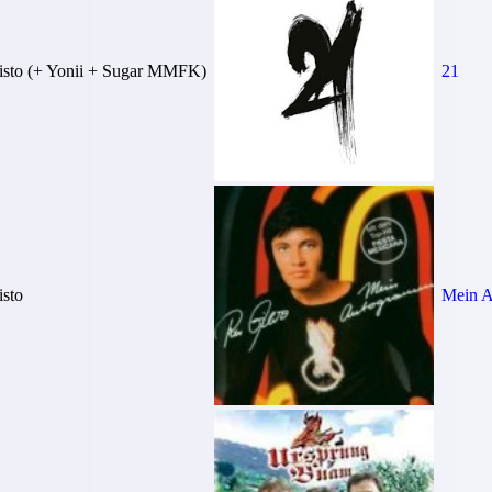
isto (+ Yonii + Sugar MMFK)
21
sto
Mein 