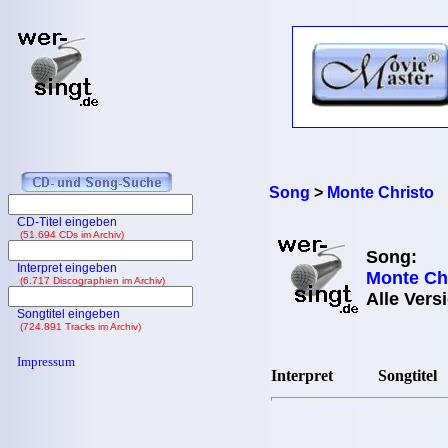
Song
>
Monte Christo
CD-Titel eingeben
(51.694 CDs im Archiv)
Song:
Interpret eingeben
Monte Ch
(6.717 Discographien im Archiv)
Alle Vers
Songtitel eingeben
(724.891 Tracks im Archiv)
Impressum
Interpret
Songtitel