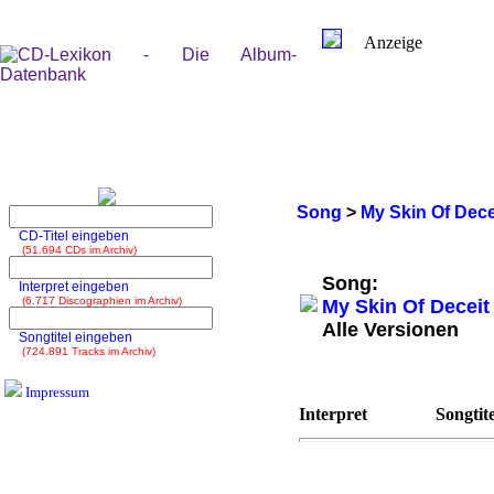
Anzeige
Song
>
My Skin Of Dece
CD-Titel eingeben
(51.694 CDs im Archiv)
Song:
Interpret eingeben
(6.717 Discographien im Archiv)
My Skin Of Deceit
Alle Versionen
Songtitel eingeben
(724.891 Tracks im Archiv)
Impressum
Interpret
Songtite