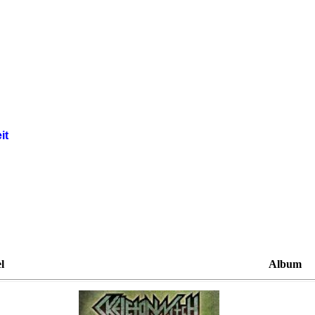
it
l
Album