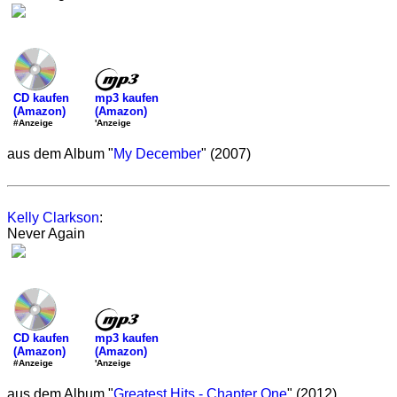
mp3 kaufen
CD kaufen
(Amazon)
(Amazon)
'Anzeige
#Anzeige
aus dem Album "
My December
" (2007)
Kelly Clarkson
:
Never Again
mp3 kaufen
CD kaufen
(Amazon)
(Amazon)
'Anzeige
#Anzeige
aus dem Album "
Greatest Hits - Chapter One
" (2012)