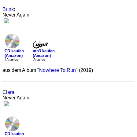
Brink
:
Never Again
mp3 kaufen
CD kaufen
(Amazon)
(Amazon)
'Anzeige
#Anzeige
aus dem Album "
Nowhere To Run
" (2019)
Clara
:
Never Again
CD kaufen