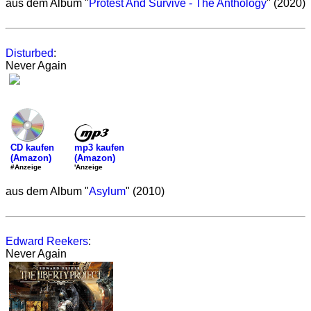
aus dem Album "
Protest And Survive - The Anthology
" (2020)
Disturbed
:
Never Again
mp3 kaufen
CD kaufen
(Amazon)
(Amazon)
'Anzeige
#Anzeige
aus dem Album "
Asylum
" (2010)
Edward Reekers
:
Never Again