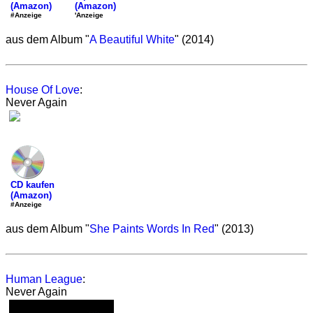
(Amazon)
(Amazon)
'Anzeige
#Anzeige
aus dem Album "
A Beautiful White
" (2014)
House Of Love
:
Never Again
CD kaufen
(Amazon)
#Anzeige
aus dem Album "
She Paints Words In Red
" (2013)
Human League
:
Never Again