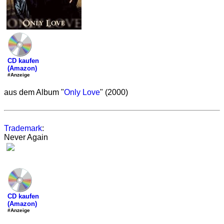
CD kaufen
(Amazon)
#Anzeige
aus dem Album "
Only Love
" (2000)
Trademark
:
Never Again
CD kaufen
(Amazon)
#Anzeige