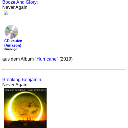
Booze And Glory
:
Never Again
CD kaufen
(Amazon)
#Anzeige
aus dem Album "
Hurricane
" (2019)
Breaking Benjamin
:
Never Again