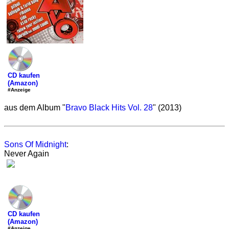
CD kaufen
(Amazon)
#Anzeige
aus dem Album "
Bravo Black Hits Vol. 28
" (2013)
Sons Of Midnight
:
Never Again
CD kaufen
(Amazon)
#Anzeige