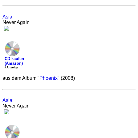
Asia
:
Never Again
CD kaufen
(Amazon)
#Anzeige
aus dem Album "
Phoenix
" (2008)
Asia
:
Never Again