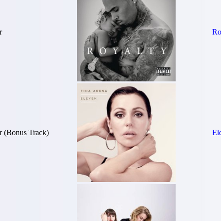
r
Ro
r (Bonus Track)
El