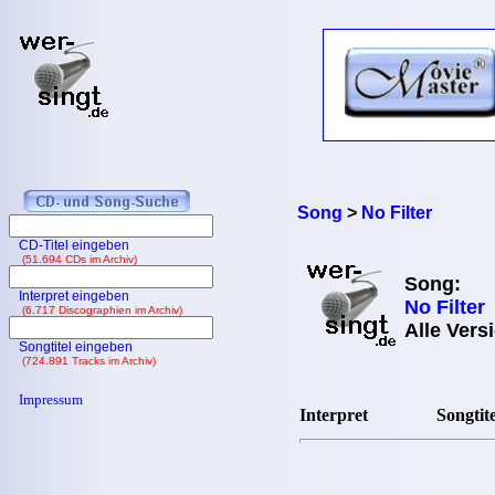
Song
>
No Filter
CD-Titel eingeben
(51.694 CDs im Archiv)
Song:
Interpret eingeben
No Filter
(6.717 Discographien im Archiv)
Alle Vers
Songtitel eingeben
(724.891 Tracks im Archiv)
Impressum
Interpret
Songtite