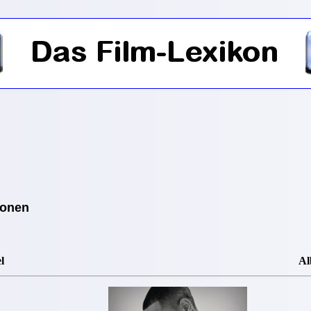
ionen
l
A